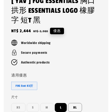
[ YAV ] FOG ESSENTIALS 胸口
拱形 ESSENTIALS LOGO 橡膠
字 短T 黑
Sale
NT$ 2,444
Regular
優惠
NT$ 2,980
price
price
Worldwide shipping
Secure payments
Authentic products
適用優惠
FOG Esst 82折
尺寸
XS
S
M
L
XL