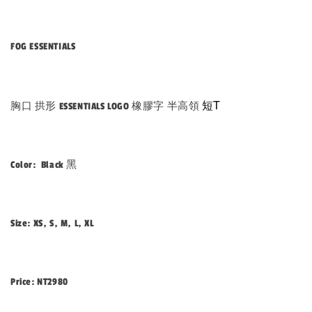
FOG ESSENTIALS
短T
胸口 拱形 ESSENTIALS LOGO 橡膠字 半高領
Color: Black 黑
Size: XS, S, M, L, XL
Price: NT2980