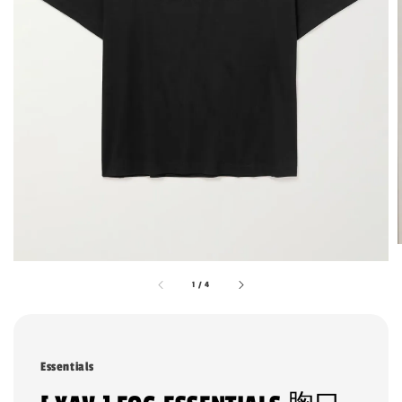
1
/
4
Essentials