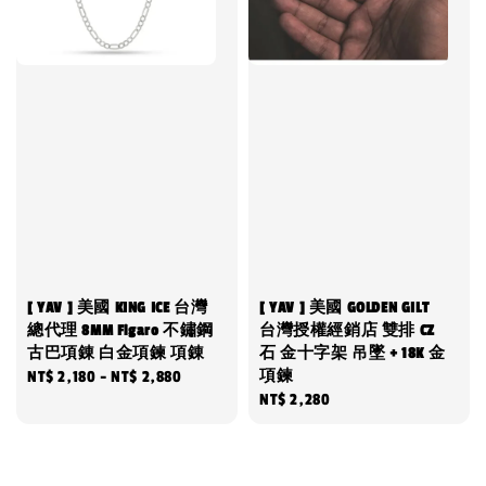
[ YAV ] 美國 KING ICE 台灣
[ YAV ] 美國 GOLDEN GILT
總代理 8MM Figaro 不鏽鋼
台灣授權經銷店 雙排 CZ
古巴項錬 白金項鍊 項錬
石 金十字架 吊墜 + 18K 金
項鍊
Regular
NT$ 2,180
-
NT$ 2,880
Regular
NT$ 2,280
price
price