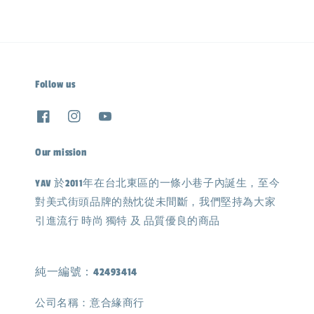
Follow us
Our mission
YAV 於2011年在台北東區的一條小巷子內誕生，至今
對美式街頭品牌的熱忱從未間斷，我們堅持為大家
引進流行 時尚 獨特 及 品質優良的商品
純一編號：42493414
公司名稱：意合緣商行