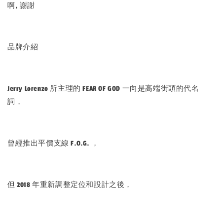
啊, 謝謝
品牌介紹
Jerry Lorenzo 所主理的 FEAR OF GOD 一向是高端街頭的代名
詞，
曾經推出平價支線 F.O.G. ，
但 2018 年重新調整定位和設計之後，