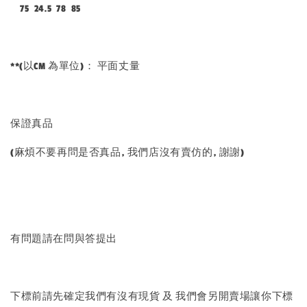
75 24.5 78 85
**(以CM 為單位)： 平面丈量
保證真品
(麻煩不要再問是否真品, 我們店沒有賣仿的, 謝謝)
有問題請在問與答提出
下標前請先確定我們有沒有現貨 及 我們會另開賣場讓你下標