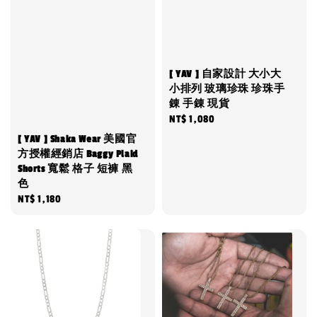
[ YAV ] 自家設計 大小大
小排列 玻璃珍珠 珍珠手
錬 手錬 現貨
Regular
NT$ 1,080
price
[ YAV ] Shaka Wear 美國官
方授權經銷店 Baggy Plaid
Shorts 寬鬆 格子 短褲 黑
色
Regular
NT$ 1,180
price