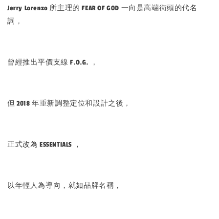
Jerry Lorenzo 所主理的 FEAR OF GOD 一向是高端街頭的代名
詞，
曾經推出平價支線 F.O.G. ，
但 2018 年重新調整定位和設計之後，
正式改為 ESSENTIALS ，
以年輕人為導向，就如品牌名稱，