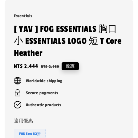
Essentials
[ YAV ] FOG ESSENTIALS 胸口
小 ESSENTIALS LOGO 短 T Core
Heather
Sale
NT$ 2,444
Regular
優惠
NT$ 2,980
price
price
Worldwide shipping
Secure payments
Authentic products
適用優惠
FOG Esst 82折