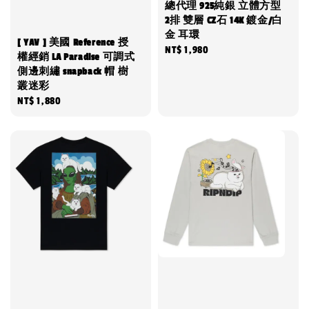
總代理 925純銀 立體方型
2排 雙層 CZ石 14K 鍍金/白
金 耳環
[ YAV ] 美國 Reference 授
Regular
NT$ 1,980
權經銷 LA Paradise 可調式
price
側邊刺繡 snapback 帽 樹
叢迷彩
Regular
NT$ 1,880
price