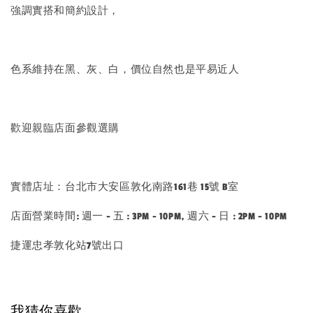
強調實搭和簡約設計，
色系維持在黑、灰、白，價位自然也是平易近人
歡迎親臨店面參觀選購
實體店址：台北市大安區敦化南路161巷 15號 B室
店面營業時間: 週一 - 五 : 3PM - 10PM, 週六 - 日 : 2PM - 10PM
捷運忠孝敦化站7號出口
我猜你喜歡