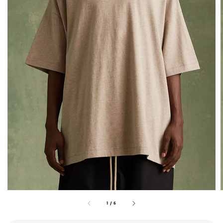
1
/
6