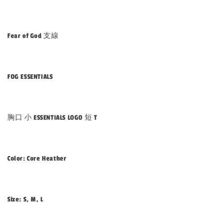
Fear of God 支線
FOG ESSENTIALS
胸口 小 ESSENTIALS LOGO 短 T
Color: Core Heather
Size: S, M, L