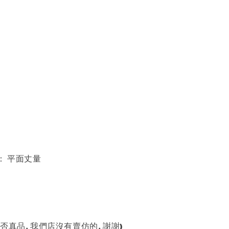
長
)： 平面丈量
否真品, 我們店沒有賣仿的, 謝謝)