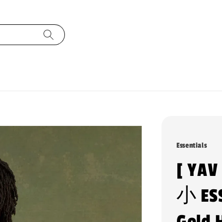
Essentials
[ YAV
小 ESS
Gold 