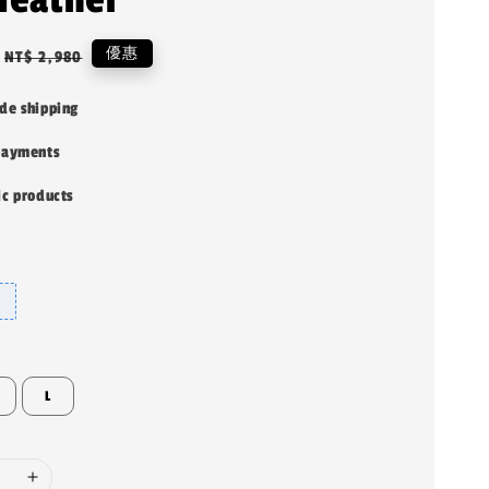
Regular
優惠
NT$ 2,980
price
de shipping
payments
ic products
L