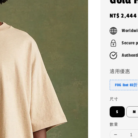
Sale
NT$ 2,444
price
Worldwi
Secure 
Authent
適用優惠
FOG Esst 82折
尺寸
S
M
數量