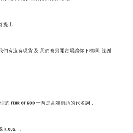
答提出
們有沒有現貨 及 我們會另開賣場讓你下標啊, 謝謝
zo 所主理的 FEAR OF GOD 一向是高端街頭的代名詞，
.O.G. ，