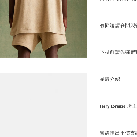
有問題請在問與
下標前請先確定我
品牌介紹
Jerry Loren
曾經推出平價支線 F