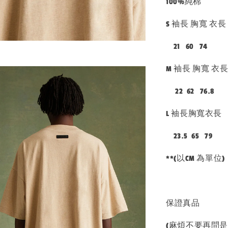
100%純棉
S 袖長 胸寬 衣長
21 60 74
M 袖長 胸寬 衣
22 62 76.8
L 袖長胸寬衣長
23.5 65 79
**(以CM 為單位
保證真品
(麻煩不要再問是