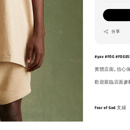
分享
#yav #FOG #FOGES
實體店面, 信心
歡迎親臨店面參
Fear of God 支線