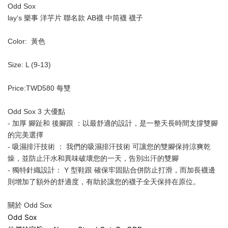
Odd Sox
lay‘s 樂事 洋芋片 聯名款 AB襪 中筒襪 襪子
Color:  黃色
Size: L (9-13)
Price:TWD580 每雙
Odd Sox 3 大優點
- 加厚 腳趾和 後腳跟 ：以最舒適的設計，是一整天長時間
支撐
雙腳
的完美選擇
- 吸濕排汗技術 ： 我們的吸濕排汗技術 可讓您的雙腳保持涼爽乾
燥，並防止汗水和異味破壞您的一天，告別出汗的雙腳
- 獨特針織設計： Y 型鞋跟 確保牢固貼合併防止打滑，而加長襪邊 
則增加了額外的舒適度，有助於讓您的襪子全天保持在原位。
關於 Odd Sox
Odd Sox