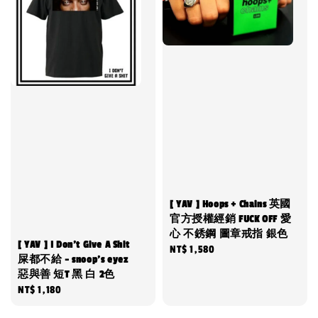
[ YAV ] Hoops + Chains 英國
官方授權經銷 FUCK OFF 愛
心 不銹鋼 圖章戒指 銀色
[ YAV ] I Don't Give A Shit
Regular
NT$ 1,580
屎都不給 - snoop's eyez
price
惡與善 短T 黑 白 2色
Regular
NT$ 1,180
price