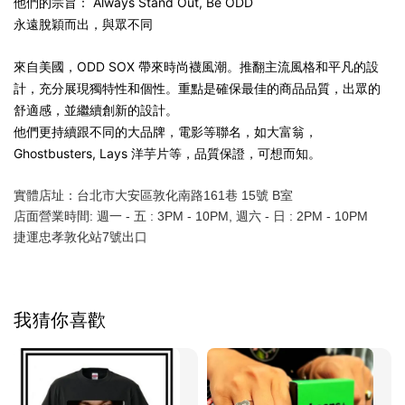
他們的宗旨： Always Stand Out, Be ODD
永遠脫穎而出，與眾不同
來自美國，
ODD SOX 帶來時尚襪風潮。推翻主流風格和平凡的設
計，充分展現獨特性和個性。重點是確保最佳的商品品質，出眾的
舒適感，並繼續創新的設計。
他們更持續跟不同的大品牌，電影等聯名，如大富翁，
Ghostbusters, Lays 洋芋片等，品質保證，可想而知。
實體店址：台北市大安區敦化南路161巷 15號 B室
店面營業時間: 週一 - 五 : 3PM - 10PM, 週六 - 日 : 2PM - 10PM 
捷運忠孝敦化站7號出口
我猜你喜歡