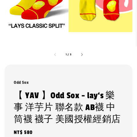
1
/
5
Odd Sox
【 YAV 】Odd Sox - lay‘s 樂
事 洋芋片 聯名款 AB襪 中
筒襪 襪子 美國授權經銷店
Regular
NT$ 580