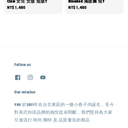
Claw 女生 女版 短版T
Blonded 滿版圖 短T
Regular
NT$ 1,480
Regular
NT$ 1,480
price
price
Follow us
Our mission
YAV 於2011年在台北東區的一條小巷子內誕生，至今
對美式街頭品牌的熱忱從未間斷，我們堅持為大家
引進流行 時尚 獨特 及 品質優良的商品