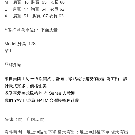
M    肩寬  46  胸寬  63   衣長 60
L     
肩寬  47  胸寬  64   衣長 62
XL   肩寬  51   胸寬  67 衣長 63
**(以CM 為單位)： 平面丈量
Model 身高: 178
穿 L 
品牌介紹
來自美國 LA, 一直以簡約，舒適，緊貼流行趨勢的設計為主軸，設
計款式眾多，價格甜美，
深受喜愛美式風格的 有 Sense 人歡迎
我們 YAV 已成為 EPTM 台灣授權經銷啦
快速出貨：店內現貨
寄件時間：晚上10點前下單 當天寄出；晚上10點後下單 隔天寄出