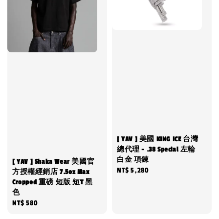
[ YAV ] 美國 KING ICE 台灣
總代理 - .38 Special 左輪
白金 項鍊
[ YAV ] Shaka Wear 美國官
Regular
NT$ 5,280
方授權經銷店 7.5oz Max
Cropped 重磅 短版 短T 黑
price
色
Regular
NT$ 580
price