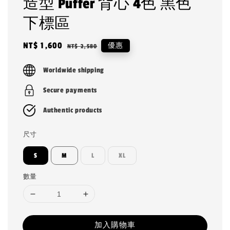
造型 Puffer 背心 4色 黑色
下標區
Sale
NT$ 1,600
Regular
優惠
NT$ 2,580
price
price
Worldwide shipping
Secure payments
Authentic products
尺寸
S
M
L
XL
數量
加入購物車