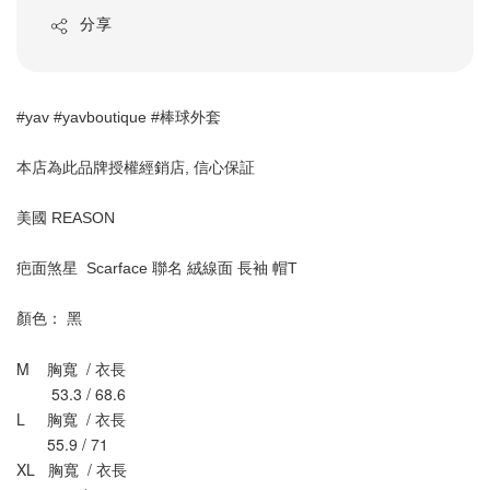
分享
#yav #yavboutique #棒球外套
本店為此品牌授權經銷店, 信心保証 
美國 REASON 
疤面煞星  Scarface 聯名 絨線面 長袖 帽T 
顏色： 黑
M    胸寬  / 衣長
        53.3 / 68.6
L     
胸寬
  / 衣長
       55.9 / 71
XL   
胸寬
  / 衣長