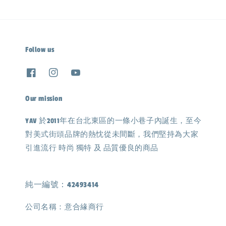
Follow us
Our mission
YAV 於2011年在台北東區的一條小巷子內誕生，至今
對美式街頭品牌的熱忱從未間斷，我們堅持為大家
引進流行 時尚 獨特 及 品質優良的商品
純一編號：42493414
公司名稱：意合緣商行