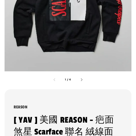
1
/
4
REASON
[ YAV ] 美國 REASON - 疤面
煞星 Scarface 聯名 絨線面