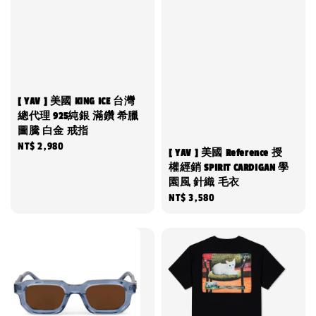
[ YAV ] 美國 KING ICE 台灣
總代理 925純銀 滿鑽 希臘
圖騰 白金 戒指
Regular
NT$ 2,980
[ YAV ] 美國 Reference 授
price
權經銷 SPIRIT CARDIGAN 學
園風 針織 毛衣
Regular
NT$ 3,580
price