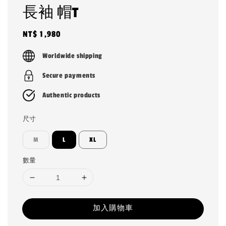
長袖 帽T
Regular
NT$ 1,980
price
Worldwide shipping
Secure payments
Authentic products
尺寸
M
L
XL
數量
加入購物車