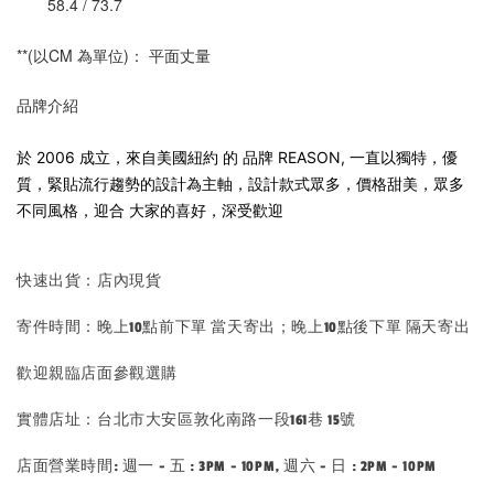
       58.4 / 73.7
**(以CM 為單位)： 平面丈量
品牌介紹
於 2006 成立，來自美國紐約 的 品牌 REASON, 一直以獨特，優
質，緊貼流行趨勢的設計為主軸，設計款式眾多，價格甜美，眾多
不同
風格，迎合 大家的喜好，深受歡迎
快速出貨：店內現貨
寄件時間：晚上10點前下單 當天寄出；晚上10點後下單 隔天寄出
歡迎親臨店面參觀選購
實體店址：台北市大安區敦化南路一段161巷 15號
店面營業時間: 週一 - 五 : 3PM - 10PM, 週六 - 日 : 2PM - 10PM