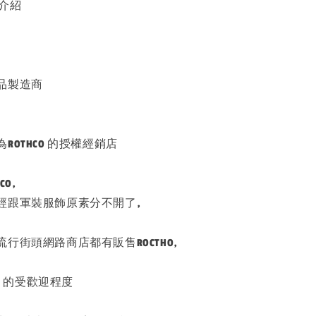
的介紹
品製造商
ROTHCO 的授權經銷店
CO,
經跟軍裝服飾原素分不開了,
行街頭網路商店都有販售ROCTHO,
HO 的受歡迎程度