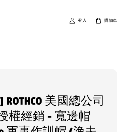
登入
購物車
V ] ROTHCO 美國總公司
授權經銷 - 寬邊帽
nie 軍事作訓帽 (漁夫