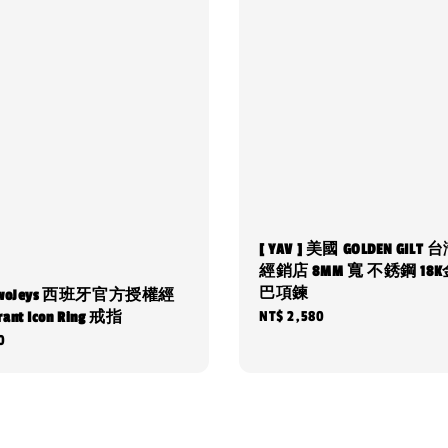
[ YAV ] 美國 GOLDEN GIL
經銷店 8MM 寬 不銹鋼 18K
巴項鍊
] TwoJeys 西班牙官方授權經
Regular
NT$ 2,580
rant Icon Ring 戒指
0
price