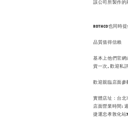
該公司所製作的
ROTHCO也同
品質值得信賴
基本上他們官網內
貨一次, 歡迎私
歡迎親臨店面參
實體店址：台北市大
店面營業時間: 週一 - 
捷運忠孝敦化站