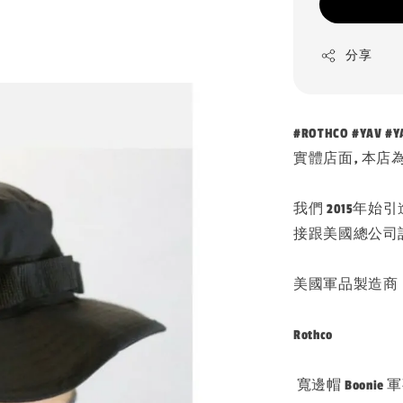
分享
#ROTHCO #YAV #Y
實體店面, 本店
我們 2015年始
接跟美國總公司訂
美國軍品製造商
Rothco
寬邊帽 Boonie