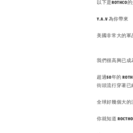
以下是ROTHCO
Y.A.V 為你帶來
美國非常大的軍
我們很高興已成為
超過50年的 ROTH
街頭流行穿著已
全球好幾個大的流
你就知道 ROCT