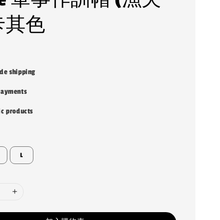
 卡其色
de shipping
payments
ic products
L