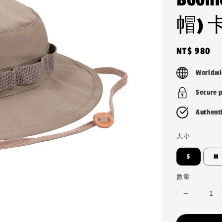
帽)
Regular
NT$ 980
price
Worldwi
Secure 
Authent
大小
S
M
數量