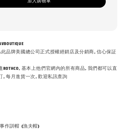
加入購物車
AVBOUTIQUE
為此品牌美國總公司正式授權經銷店及分銷商, 信心保証
引進ROTHCO, 基本上他們官網內的所有商品, 我們都可以直
, 每月進貨一次, 歡迎私訊查詢
 軍事作訓帽 (漁夫帽)