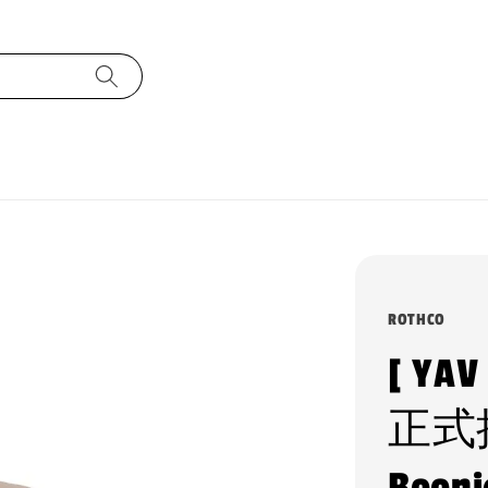
ROTHCO
[ YA
正式
Boo