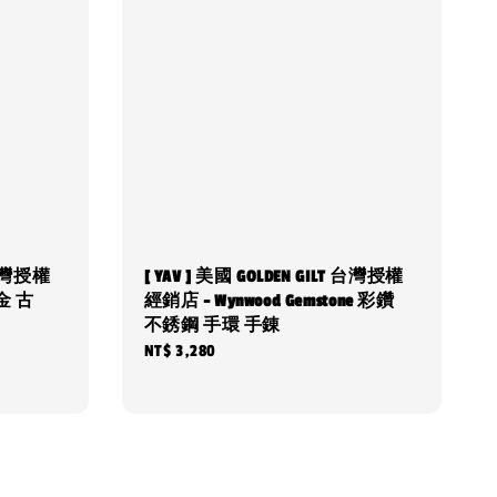
T 台灣授權
[ YAV ] 美國 GOLDEN GILT 台灣授權
金 古
經銷店 - Wynwood Gemstone 彩鑽
不銹鋼 手環 手錬
Regular
NT$ 3,280
price