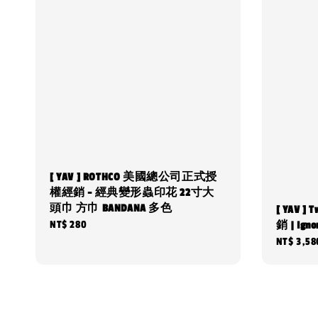
[ YAV ] ROTHCO 美國總公司正式授
權經銷 - 經典變形蟲印花 22寸大
頭巾 方巾 BANDANA 多色
[ YAV 
Regular
NT$ 280
銷 | Igno
Regular
NT$ 3,58
price
price