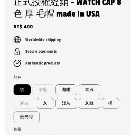
正式授權經銷 - WATCH CAP 8
色 厚 毛帽 made in USA
Regular
NT$ 400
price
Worldwide shipping
Secure payments
Authentic products
顏色
黑
深藍
咖啡
軍綠
炭灰
灰
淺灰
灰綠
橘
螢光綠
數量