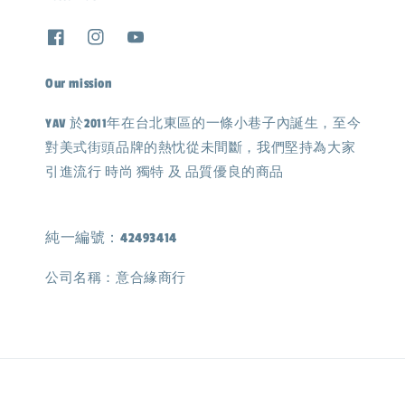
Our mission
YAV 於2011年在台北東區的一條小巷子內誕生，至今
對美式街頭品牌的熱忱從未間斷，我們堅持為大家
引進流行 時尚 獨特 及 品質優良的商品
純一編號：42493414
公司名稱：意合緣商行