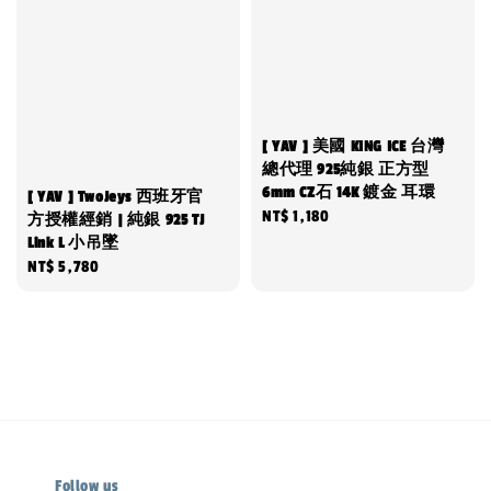
[ YAV ] 美國 KING ICE 台灣
總代理 925純銀 正方型
6mm CZ石 14K 鍍金 耳環
[ YAV ] TwoJeys 西班牙官
Regular
NT$ 1,180
方授權經銷 | 純銀 925 TJ
Link L 小吊墜
price
Regular
NT$ 5,780
price
Follow us