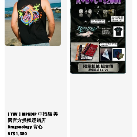
[ YAV ] RIPNDIP 中指貓 美
國官方授權經銷店
Dragonology 背心
Regular
NT$ 1,380