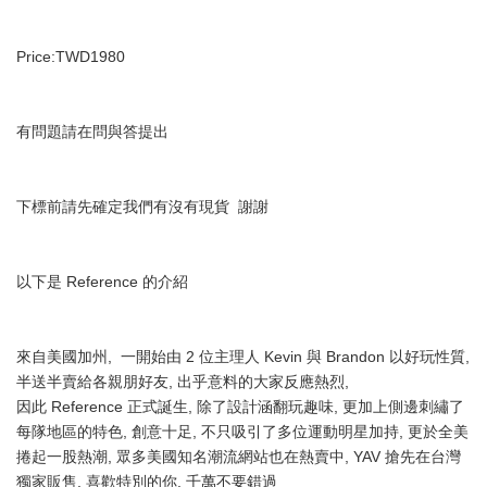
Price:TWD1980
有問題請在問與答提出
下標前請先確定我們有沒有現貨  謝謝
以下是 Reference 的介紹
來自美國加州,  一開始由 2 位主理人 Kevin 與 Brandon 以好玩性質, 
半送半賣給各親朋好友, 出乎意料的大家反應熱烈,
因此 Reference 正式誕生, 除了設計涵翻玩趣味, 更加上側邊刺繡了
每隊地區的特色, 創意十足, 不只吸引了多位運動明星加持, 更於全美
捲起一股熱潮, 眾多美國知名潮流網站也在熱賣中, YAV 搶先在台灣
獨家販售, 喜歡特別的你, 千萬不要錯過