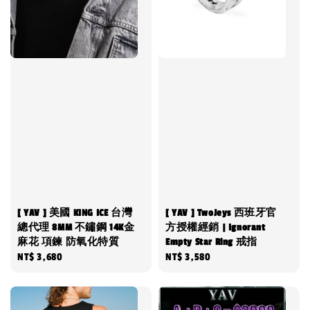
[ YAV ] 美國 KING ICE 台灣
[ YAV ] TwoJeys 西班牙官
總代理 8MM 不鏽鋼 14K金
方授權經銷 | Ignorant
麻花 項鍊 防氧化特質
Empty Star Ring 戒指
Regular
NT$ 3,680
Regular
NT$ 3,580
price
price