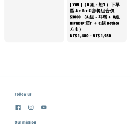
price
[ YAV ]（B 組 - 短T ）下單
區 A + B + C 套餐組合價
$2000 （A 組 - 耳環＋ B組
RIPNDIP 短T ＋ C 組 Rothco
方巾）
Regular
NT$ 1,480
-
NT$ 1,980
price
Follow us
Our mission