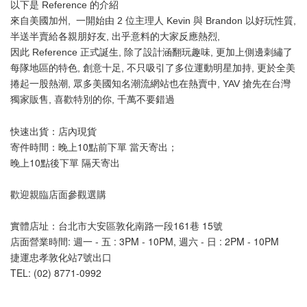
以下是 Reference 的介紹
來自美國加州,  一開始由 2 位主理人 Kevin 與 Brandon 以好玩性質, 
半送半賣給各親朋好友, 出乎意料的大家反應熱烈,
因此 Reference 正式誕生, 除了設計涵翻玩趣味, 更加上側邊刺繡了
每隊地區的特色, 創意十足, 不只吸引了多位運動明星加持, 更於全美
捲起一股熱潮, 眾多美國知名潮流網站也在熱賣中, YAV 搶先在台灣
獨家販售, 喜歡特別的你, 千萬不要錯過
快速出貨：店內現貨
寄件時間：晚上10點前下單 當天寄出；
晚上10點後下單 隔天寄出
歡迎親臨店面參觀選購
實體店址：台北市大安區敦化南路一段161巷 15號
店面營業時間: 週一 - 五 : 3PM - 10PM, 週六 - 日 : 2PM - 10PM 
捷運忠孝敦化站7號出口
TEL: (02) 8771-0992 