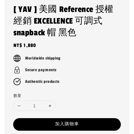
[ YAV ] 美國 Reference 授權
經銷 EXCELLENCE 可調式
snapback 帽 黑色
Regular
NT$ 1,880
price
Worldwide shipping
Secure payments
Authentic products
數量
加入購物車