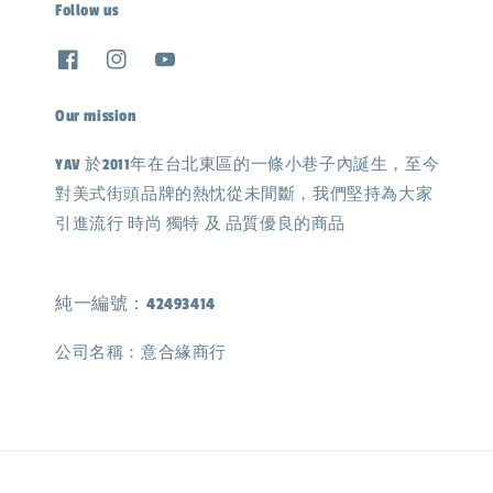
Follow us
Our mission
YAV 於2011年在台北東區的一條小巷子內誕生，至今
對美式街頭品牌的熱忱從未間斷，我們堅持為大家
引進流行 時尚 獨特 及 品質優良的商品
純一編號：42493414
公司名稱：意合緣商行